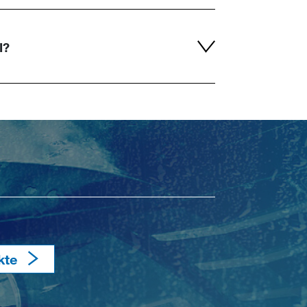
I?
kte
​​​​​​​