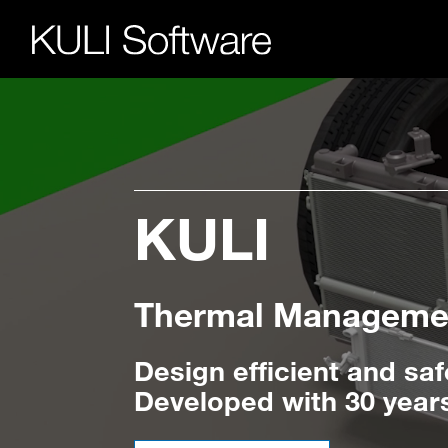
KULI
Magna
Thermal Managemen
ECS Simula
Design efficient and sa
April 21, 2027 | Munich
Developed with 30 year