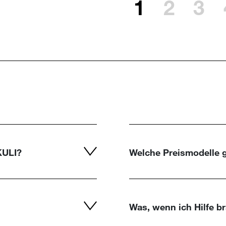
1
2
3
KULI?
Welche Preismodelle g
Was, wenn ich Hilfe b