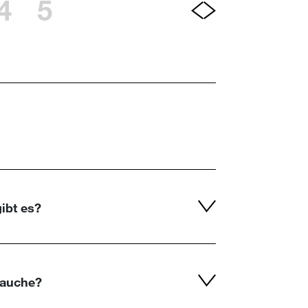
4
5
ibt es?
rauche?