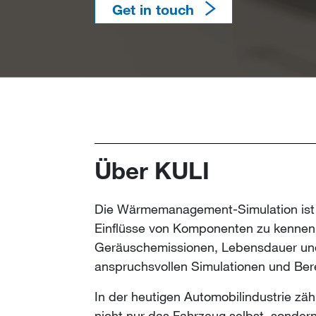
View Details
Get in touch
Über
KULI
​​​​​​​​​​​Die Wärmemanagement-Simulati
Einflüsse von Komponenten zu kennen i
Geräuschemissionen, Lebensdauer und 
anspruchsvollen Simulationen und Bere
In der heutigen Automobilindustrie zäh
nicht nur das Fahrzeug selbst, sonde