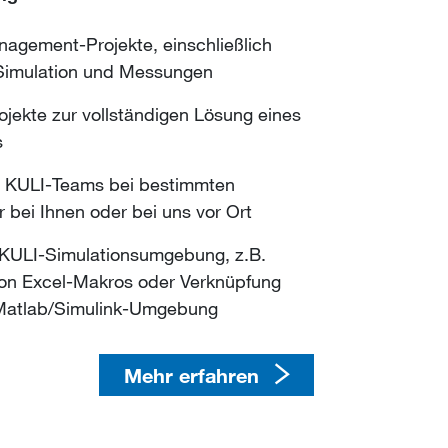
s an.
Verwendung unserer Produkte und helfen
um mehr über KULI zu erfahren..
computergestützte
g für Sie und Ihr Unternehmen zu
ement-Projekte, einschließlich
k)
Mehr erfahren
Simulation und Messungen
Mehr erfahren
-Messungen
sere online Hilfe, die online
jekte zur vollständigen Lösung eines
​​​​​​​​​​​ Bereich nutzen.
s
gen und Optimierungen
oder weitere Informationen
s KULI-Teams bei bestimmten
 Vibrationstests von Kühlern oder
 Sie uns.
bei Ihnen oder bei uns vor Ort
keten
 KULI-Simulationsumgebung, z.B.
Mehr erfahren
von Excel-Makros oder Verknüpfung
 Matlab/Simulink-Umgebung
Mehr erfahren
Mehr erfahren