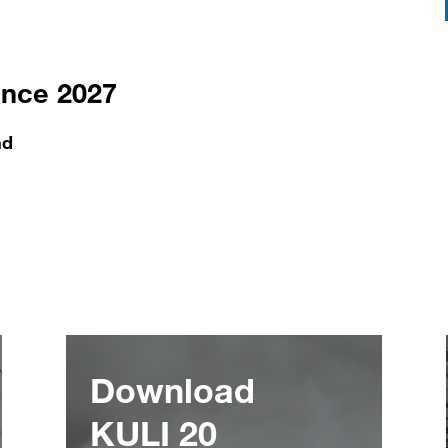
erence 2027
nd
Download
KULI 20