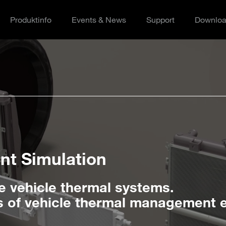
Produktinfo
Events & News
Support
Downlo
t Simulation
tion Conference
fe vehicle thermal systems.
, Germany
s of vehicle thermal management 